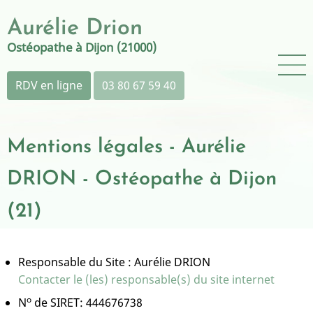
Aller
Aurélie Drion
au
contenu
Ostéopathe à Dijon (21000)
principal
RDV en ligne
03 80 67 59 40
Mentions légales - Aurélie
DRION - Ostéopathe à Dijon
(21)
Responsable du Site : Aurélie DRION
Contacter le (les) responsable(s) du site internet
o
N
de SIRET: 444676738